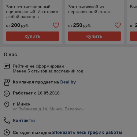
Зонт вентиляционный
Зонт вытяжной из
Выт
оцинкованный. Изготовим
нержавеющей стали
любой размер в
кратчайшие сроки
200
250
от
руб.
от
руб.
от
Купить
Купить
О нас
Рейтинг не сформирован
Менее 5 отзывов за последний год
Компания продает на
Deal.by
Работает с 10.05.2018
г. Минск
ул.Зубачева д.14, Минск, Беларусь
Контакты
Показать весь график работы
Сегодня выходной