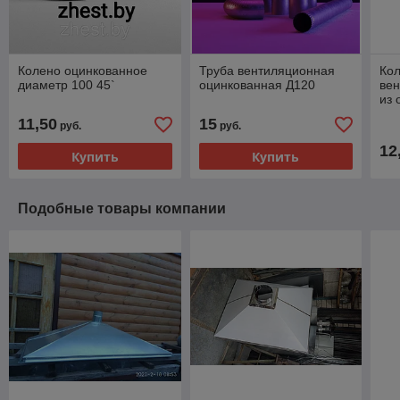
Колено оцинкованное
Труба вентиляционная
Кол
диаметр 100 45`
оцинкованная Д120
ве
из 
Д1
11,50
15
руб.
руб.
12
Купить
Купить
Подобные товары компании