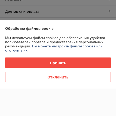
Доставка и оплата
График работы
Обработка файлов cookie
Полная версия сайта
Мы используем файлы cookies для обеспечения удобства
пользователей портала и предоставления персональных
рекомендаций.
Вы можете настроить файлы cookies или
Политика обработки cookies
отключить их.
Сайт создан на платформе Deal.by
Принять
Отклонить
Информация для покупателя
Юридическое лицо:
ООО «НаНаДом»
ул. Лейтенанта Кижеватова, д.8 пом.1
Регистрационный номер ЕГР: 193739197