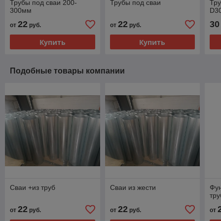
Трубы под сваи 200-
Трубы под сваи
Тру
300мм
D3
22
22
30
от
руб.
от
руб.
Купить
Купить
Подобные товары компании
Сваи +из труб
Сваи из жести
Фу
тру
22
22
от
руб.
от
руб.
от