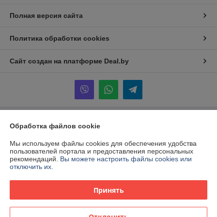
Полная версия сайта
Политика обработки cookies
Сайт создан на платформе Deal.by
Информация для покупателя
Обработка файлов cookie
Юридическое лицо:
ООО «НаНаДом»
Мы используем файлы cookies для обеспечения удобства
ул. Лейтенанта Кижеватова, д.8 пом.1
пользователей портала и предоставления персональных
рекомендаций.
Вы можете настроить файлы cookies или
Регистрационный номер ЕГР: 193739197
отключить их.
УНП: 193739197
Принять
Регистрационный орган: ИМНС РБ по Октябрьскому району г.Минска
Дата регистрации компании: 24.01.2024
Отклонить