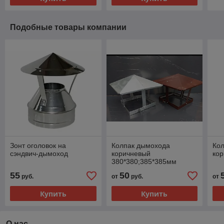
Подобные товары компании
Зонт оголовок на
Колпак дымохода
Ко
сэндвич-дымоход
коричневый
кор
380*380;385*385мм
55
50
руб.
от
руб.
от
Купить
Купить
О нас